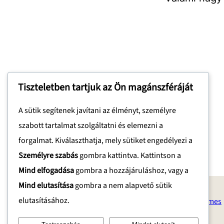
Tiszteletben tartjuk az Ön magánszféráját
A sütik segítenek javítani az élményt, személyre
MOMO
szabott tartalmat szolgáltatni és elemezni a
forgalmat. Kiválaszthatja, mely sütiket engedélyezi a
Személyre szabás
gombra kattintva. Kattintson a
Mind elfogadása
gombra a hozzájáruláshoz, vagy a
Mind elutasítása
gombra a nem alapvető sütik
elutasításához.
Copyright © 2023 | WordPress Theme by
SuperbThemes