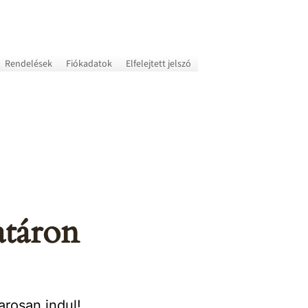
Rendelések
Fiókadatok
Elfelejtett jelszó
atáron
arosan indul!