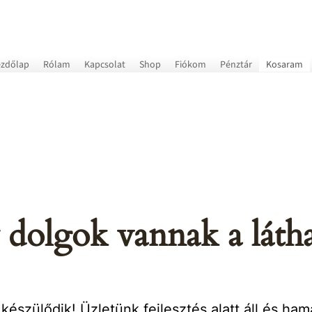
zdőlap
Rólam
Kapcsolat
Shop
Fiókom
Pénztár
Kosaram
dolgok vannak a láth
készülődik! Üzletünk fejlesztés alatt áll és ham