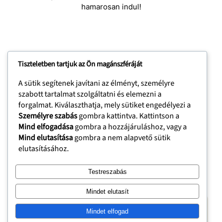
hamarosan indul!
Tiszteletben tartjuk az Ön magánszféráját
A sütik segítenek javítani az élményt, személyre
szabott tartalmat szolgáltatni és elemezni a
forgalmat. Kiválaszthatja, mely sütiket engedélyezi a
MOMO
Személyre szabás
gombra kattintva. Kattintson a
Mind elfogadása
gombra a hozzájáruláshoz, vagy a
Mind elutasítása
gombra a nem alapvető sütik
Főoldal
Termékeink
Kosár
elutasításához.
Instagram
Mail
Testreszabás
Mindet elutasít
Copyright © 2023 | WordPress Theme by
SuperbThemes
Mindet elfogad